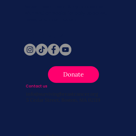
Never miss a beat. Stay connected
with SBC on Social for daily updates,
news, and information!
Follow Us
Donate
Contact us
info@survivingbreastcancer.org
5 Cedar Street, Boston, MA 02119