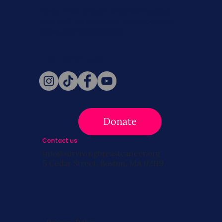
Never miss a beat. Stay connected
with SBC on Social for daily updates,
news, and information!
Follow Us
Donate
Contact us
info@survivingbreastcancer.org
5 Cedar Street, Boston, MA 02119