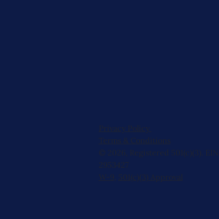
Privacy Policy
Terms & Conditions
© 2026, Registered 501(c)(3). EIN
2953427
W-9
,
501(c)(3) Approval