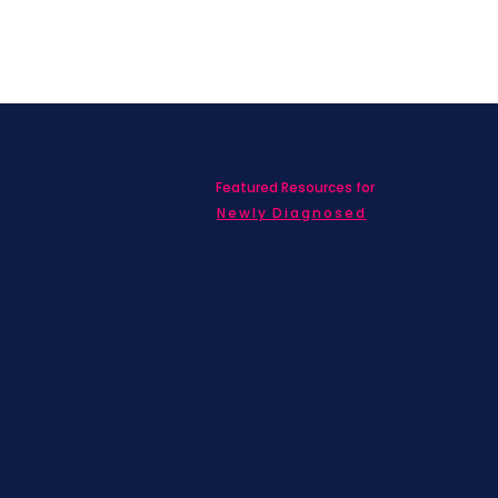
Featured Resources for
ed with SBC on
nd information!
Newly Diagnosed
Living wit
MBC
Children &
Adolescen
Families