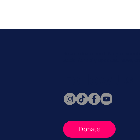
Never miss a beat. Stay connect
Social for daily updates, news, a
Follow Us
Donate