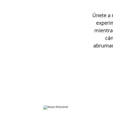
Únete a 
experim
mientras
cán
abrumado