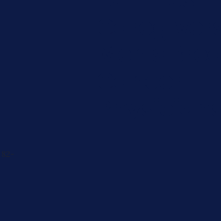
Caregiver
Men's Brea
Cancer
Physician
 82-