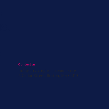
s
st
s
Contact us
info@survivingbreastcancer.org
5 Cedar Street, Boston, MA 02119