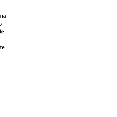
una
o
de
te