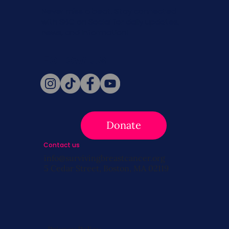
Never miss a beat. Stay connected
with SBC on Social for daily updates,
news, and information!
Follow Us
Donate
Contact us
info@survivingbreastcancer.org
5 Cedar Street, Boston, MA 02119