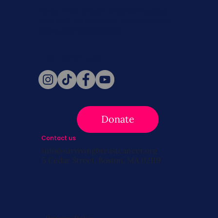
Never miss a beat. Stay connected
with SBC on Social for daily updates,
news, and information!
Follow Us
Donate
Contact us
info@survivingbreastcancer.org
5 Cedar Street, Boston, MA 02119