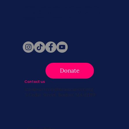
Never miss a beat. Stay connected
with SBC on Social for daily updates,
news, and information!
Follow Us
Donate
Contact us
info@survivingbreastcancer.org
5 Cedar Street, Boston, MA 02119