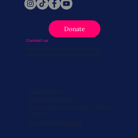
Donate
Contact us
info@survivingbreastcancer.org
5 Cedar Street, Boston, MA 02119
Privacy Policy
Terms & Conditions
© 2026, Registered 501(c)(3). EIN 82-
2953427
W-9
,
501(c)(3) Approval