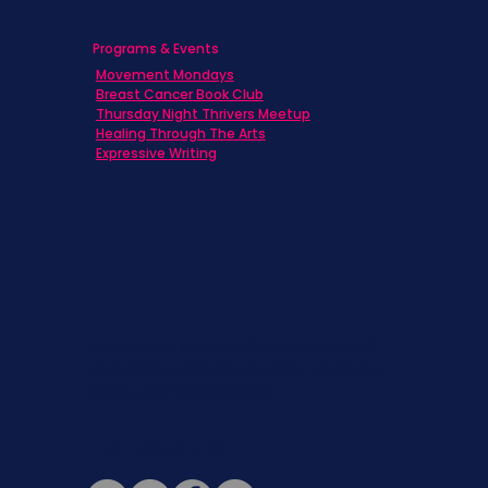
Programs & Events
Movement Mondays
Breast Cancer Book Club
Thursday Night Thrivers Meetup
Healing Through The Arts
Expressive Writing
Never miss a beat. Stay connected
with SBC on Social for daily updates,
news, and information!
Follow Us