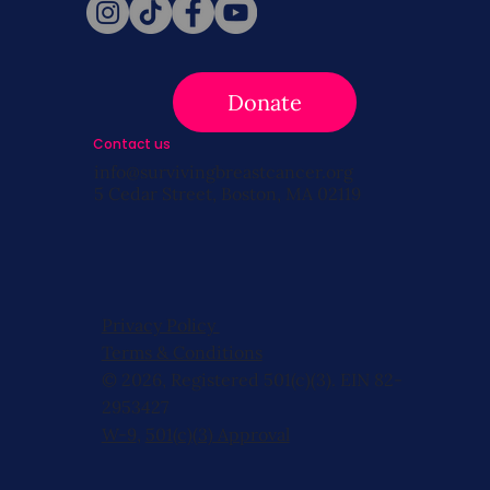
Donate
Contact us
info@survivingbreastcancer.org
5 Cedar Street, Boston, MA 02119
Privacy Policy
Terms & Conditions
© 2026, Registered 501(c)(3). EIN 82-
2953427
W-9
,
501(c)(3) Approval