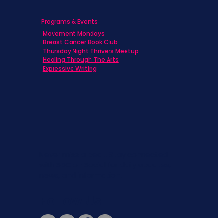
Programs & Events
Movement Mondays
Breast Cancer Book Club
Thursday Night Thrivers Meetup
Healing Through The Arts
Expressive Writing
Never miss a beat. Stay connected
with SBC on Social for daily updates,
news, and information!
Follow Us