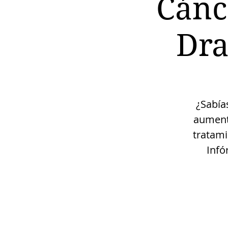
Cánc
Dra
¿Sabía
aumenta
tratami
Infó