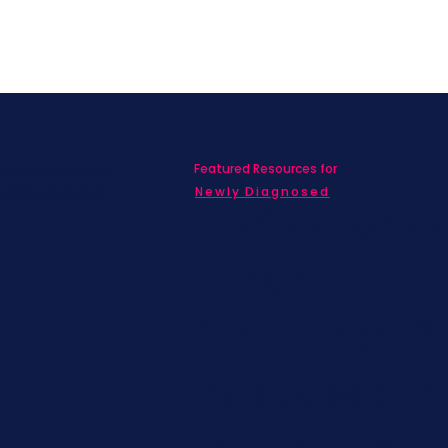
Featured Resources for
ed with SBC on
nd information!
Newly Diagnosed
Living wit
MBC
Children &
Adolescen
Families