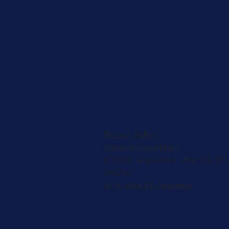
Privacy Policy
Terms & Conditions
© 2026, Registered 501(c)(3). EIN
2953427
W-9
,
501(c)(3) Approval