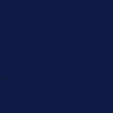
Caregiver
Men's Brea
Cancer
Physician
 82-