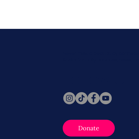
Never miss a beat. Stay connect
Social for daily updates, news, a
Follow Us
Donate