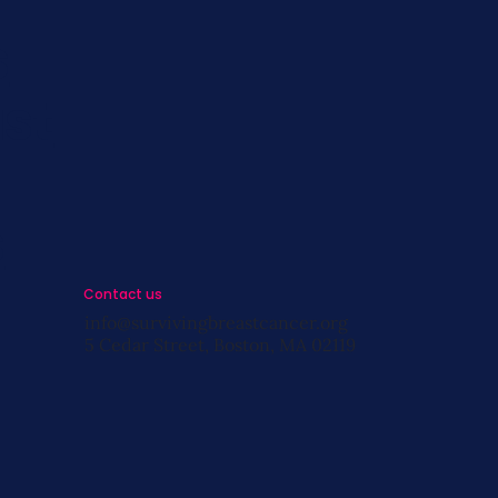
s
st
s
Contact us
info@survivingbreastcancer.org
5 Cedar Street, Boston, MA 02119