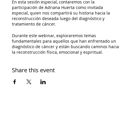
En esta sesión especial, contaremos con la
participación de Adriana Huerta como invitada
especial, quien nos compartirá su historia hacia la
reconstrucción deseada luego del diagnóstico y
tratamiento de cáncer.
Durante este webinar, exploraremos temas
fundamentales para aquellos que han enfrentado un
diagnóstico de cáncer y están buscando caminos hacia
la reconstrucción física, emocional y espiritual.
No te pierdas esta oportunidad de aprender, compartir
Share this event
y conectar con otras personas que han pasado por
experiencias similares. Juntos, exploraremos el camino
hacia una vida plena y saludable después de un
diagnóstico de cáncer.
Envíanos tus preguntas y comentarios.