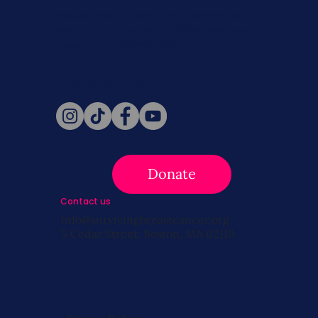
Never miss a beat. Stay connected
with SBC on Social for daily updates,
news, and information!
Follow Us
Donate
Contact us
info@survivingbreastcancer.org
5 Cedar Street, Boston, MA 02119