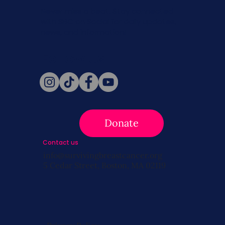
Never miss a beat. Stay connected
with SBC on Social for daily updates,
news, and information!
Follow Us
Donate
Contact us
info@survivingbreastcancer.org
5 Cedar Street, Boston, MA 02119