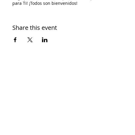
para Ti! ¡Todos son bienvenidos!
RSVP y el enlace para unirse se le enviarán por correo
electrónico.
Share this event
Costo: Gratis