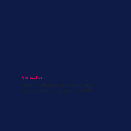
s
st
s
Contact us
info@survivingbreastcancer.org
5 Cedar Street, Boston, MA 02119