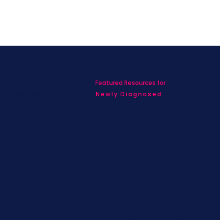
Featured Resources for
ed with SBC on
nd information!
Newly Diagnosed
Living wit
MBC
Children &
Adolescen
Families