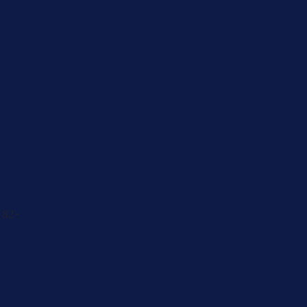
Caregiver
Men's Brea
Cancer
Physician
 82-