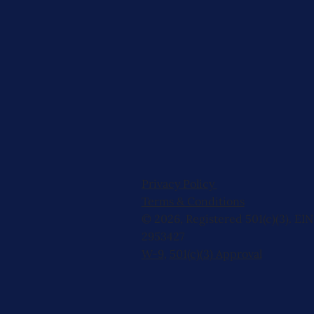
Privacy Policy
Terms & Conditions
© 2026, Registered 501(c)(3). EIN
2953427
W-9
,
501(c)(3) Approval