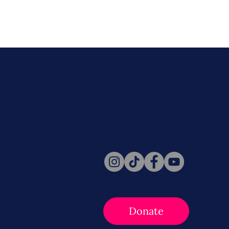
Never miss a beat. Stay connect
Social for daily updates, news, a
Follow Us
Donate