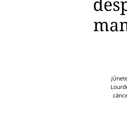
desp
mam
¡Únet
Lourde
cánce