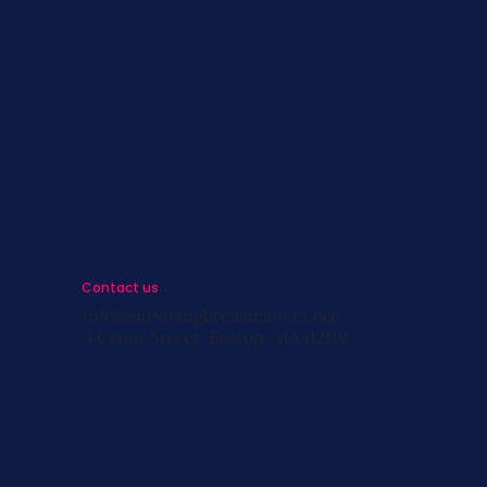
s
st
s
Contact us
info@survivingbreastcancer.org
5 Cedar Street, Boston, MA 02119