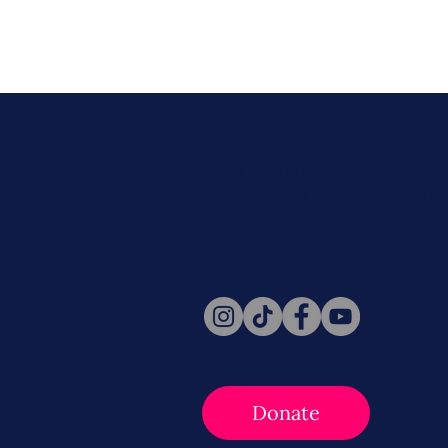
Never miss a beat. Stay connect
Social for daily updates, news, a
Follow Us
Donate