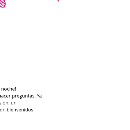
a noche!
hacer preguntas. Ya 
ión, un 
son bienvenidos!