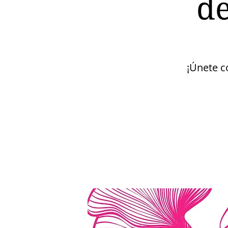
de
¡Únete c