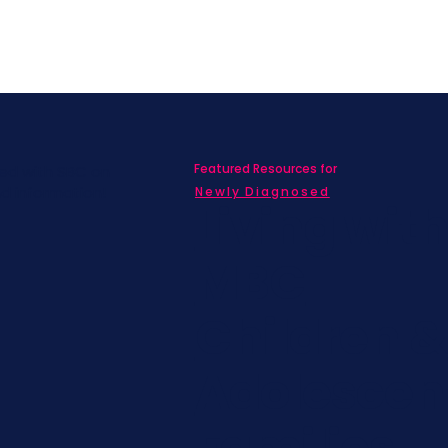
Featured Resources for
ed with SBC on
nd information!
Newly Diagnosed
Living wit
MBC
Children &
Adolescen
Families