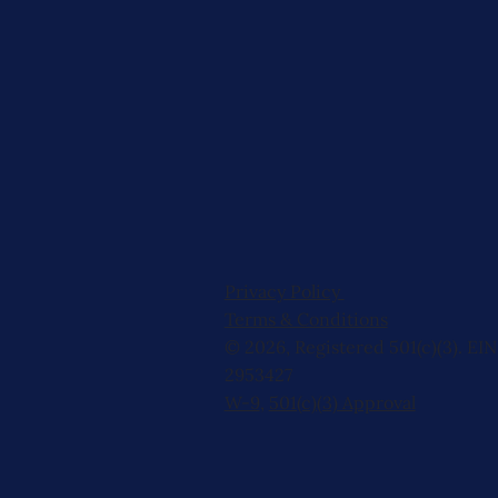
Privacy Policy
Terms & Conditions
© 2026, Registered 501(c)(3). EIN
2953427
W-9
,
501(c)(3) Approval