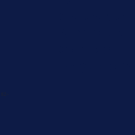
Caregiver
Men's Brea
Cancer
Physician
 82-