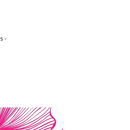
o
s -