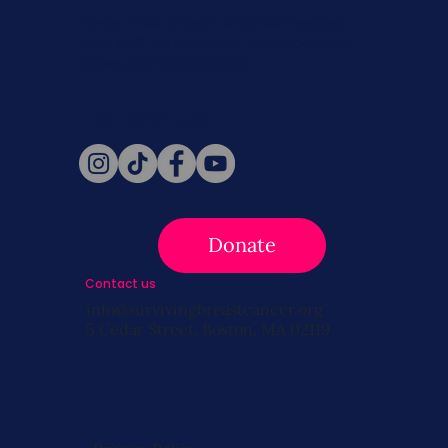
Never miss a beat. Stay connected
with SBC on Social for daily updates,
news, and information!
Follow Us
Donate
Contact us
info@survivingbreastcancer.org
5 Cedar Street, Boston, MA 02119