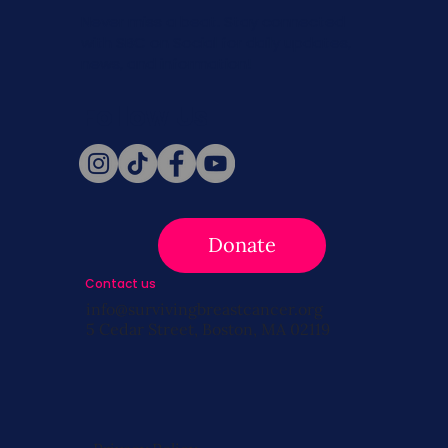
Never miss a beat. Stay connected
with SBC on Social for daily updates,
news, and information!
Follow Us
Donate
Contact us
info@survivingbreastcancer.org
5 Cedar Street, Boston, MA 02119