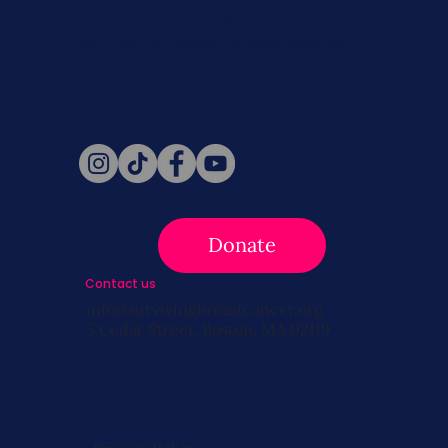
Never miss a beat. Stay connected
with SBC on Social for daily updates,
news, and information!
Follow Us
Donate
Contact us
info@survivingbreastcancer.org
5 Cedar Street, Boston, MA 02119