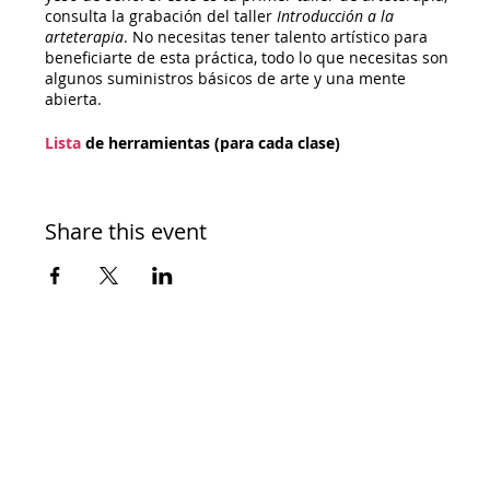
consulta la grabación del taller
Introducción a la
arteterapia
. No necesitas tener talento artístico para
beneficiarte de esta práctica, todo lo que necesitas son
algunos suministros básicos de arte y una mente
abierta.
Lista
de herramientas (para cada clase)
Instrucciones
de yeso de seno
Share this event
Costo: Gratis
Donate to our programs and offerings here:
https://www.paypal.com/donate/?
hosted_button_id=YRGWF72WZ2ZPW
RSVP y el enlace para unirse se le enviarán por correo
electrónico.