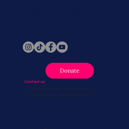
Never miss a beat. Stay connected
with SBC on Social for daily updates,
news, and information!
Follow Us
Donate
Contact us
info@survivingbreastcancer.org
5 Cedar Street, Boston, MA 02119