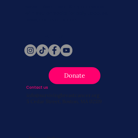
Never miss a beat. Stay connected
with SBC on Social for daily updates,
news, and information!
Follow Us
Donate
Contact us
info@survivingbreastcancer.org
5 Cedar Street, Boston, MA 02119