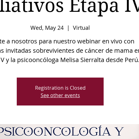
liativos Etapa I
Wed, May 24
  |  
Virtual
te a nosotros para nuestro webinar en vivo con
s invitadas sobrevivientes de cáncer de mama e
IV y la psicooncóloga Melisa Sierralta desde Perú
Registration is Closed
See other events