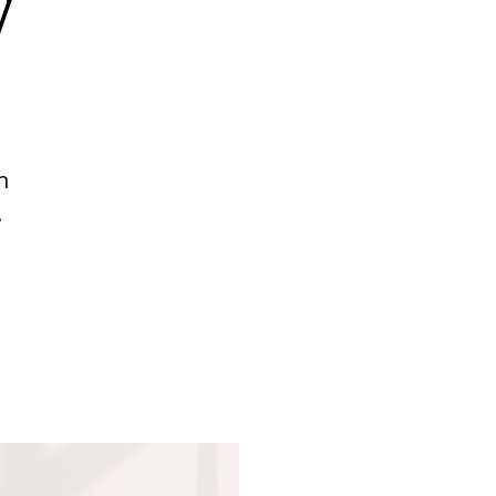
V
n
.