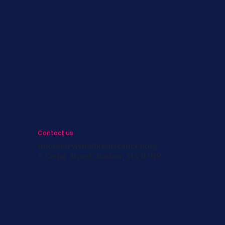
s
st
s
Contact us
info@survivingbreastcancer.org
5 Cedar Street, Boston, MA 02119