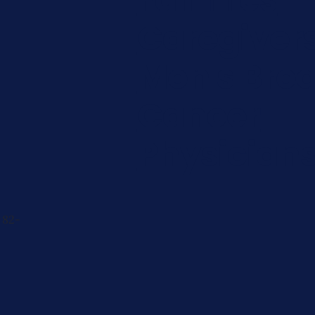
Caregiver
Men's Brea
Cancer
Physician
 82-