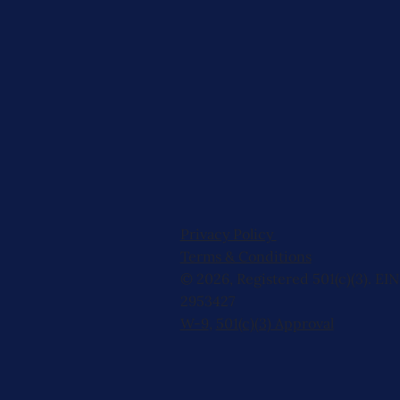
Privacy Policy
Terms & Conditions
© 2026, Registered 501(c)(3). EIN
2953427
W-9
,
501(c)(3) Approval