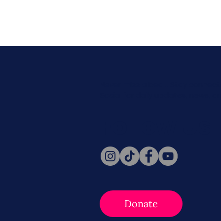
Never miss a beat. Stay connect
Social for daily updates, news, a
Follow Us
Donate