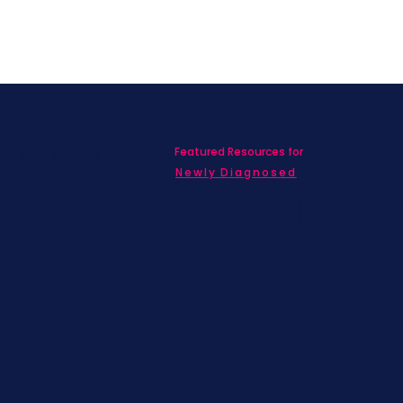
Featured Resources for
ed with SBC on
nd information!
Newly Diagnosed
Living wit
MBC
Children &
Adolescen
Families