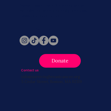
Never miss a beat. Stay connected
with SBC on Social for daily updates,
news, and information!
Follow Us
Donate
Contact us
info@survivingbreastcancer.org
5 Cedar Street, Boston, MA 02119