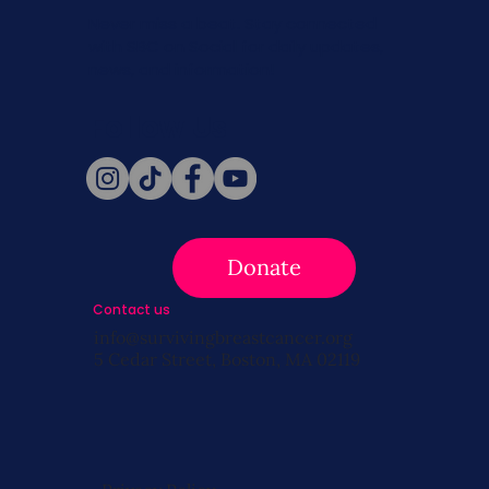
Never miss a beat. Stay connected
with SBC on Social for daily updates,
news, and information!
Follow Us
Donate
Contact us
info@survivingbreastcancer.org
5 Cedar Street, Boston, MA 02119