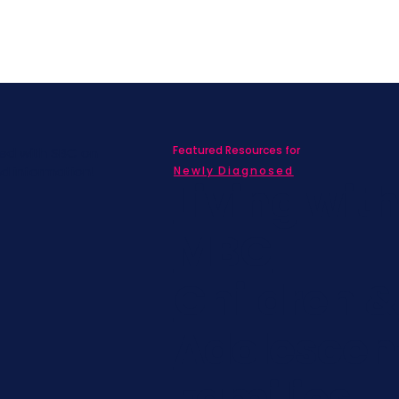
Featured Resources for
ed with SBC on
nd information!
Newly Diagnosed
Living wit
MBC
Children &
Adolescen
Families