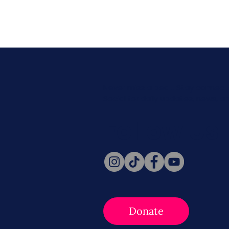
Never miss a beat. Stay connect
Social for daily updates, news, a
Follow Us
Donate