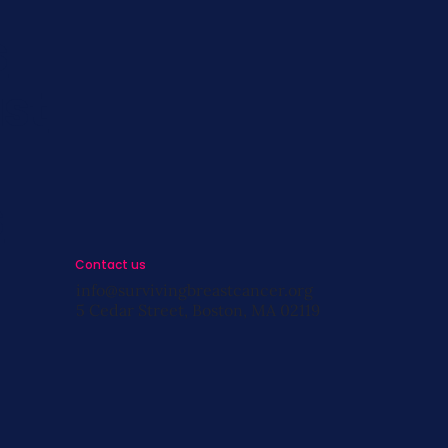
s
st
s
Contact us
info@survivingbreastcancer.org
5 Cedar Street, Boston, MA 02119