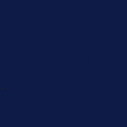
Caregiver
Men's Brea
Cancer
Physician
 82-