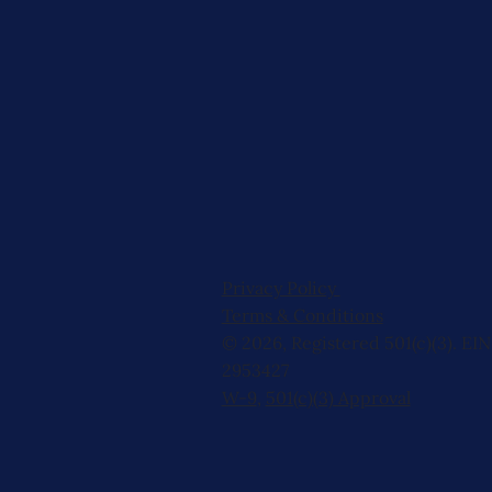
Privacy Policy
Terms & Conditions
© 2026, Registered 501(c)(3). EIN
2953427
W-9
,
501(c)(3) Approval