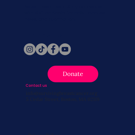
Never miss a beat. Stay connected
with SBC on Social for daily updates,
news, and information!
Follow Us
Donate
Contact us
info@survivingbreastcancer.org
5 Cedar Street, Boston, MA 02119