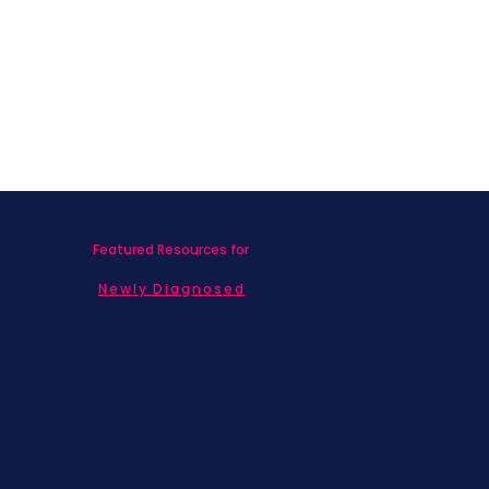
Featured Resources for
Newly Diagnosed
Living with MBC
Children & Adolescents
Families
Caregivers
Men's Breast Cancer
Physicians