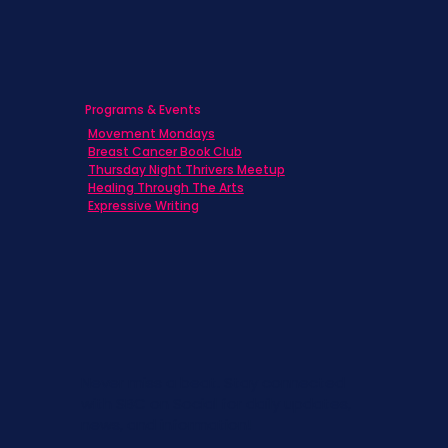
Programs & Events
Movement Mondays
Breast Cancer Book Club
Thursday Night Thrivers Meetup
Healing Through The Arts
Expressive Writing
Never miss a beat. Stay connected
with SBC on Social for daily updates,
news, and information!