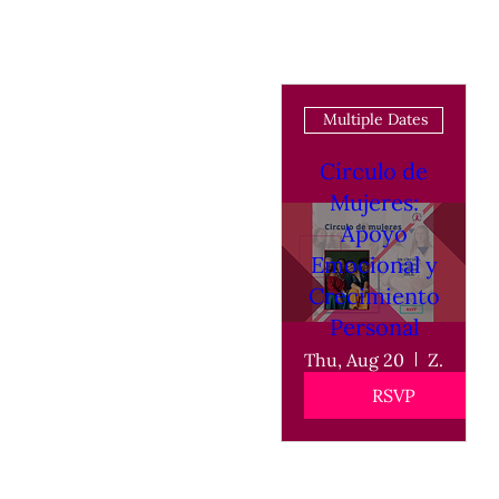
Multiple Dates
Círculo de
Mujeres:
Apoyo
Emocional y
Crecimiento
Personal
Thu, Aug 20
Zoom
RSVP