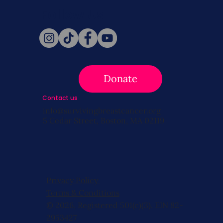
Follow Us
Donate
Contact us
info@survivingbreastcancer.org
5 Cedar Street, Boston, MA 02119
Privacy Policy
Terms & Conditions
© 2026, Registered 501(c)(3). EIN 82-
2953427